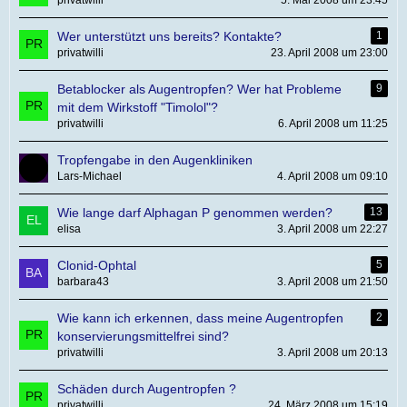
privatwilli
5. Mai 2008 um 23:45
Wer unterstützt uns bereits? Kontakte?
1
privatwilli
23. April 2008 um 23:00
Betablocker als Augentropfen? Wer hat Probleme
9
mit dem Wirkstoff "Timolol"?
privatwilli
6. April 2008 um 11:25
Tropfengabe in den Augenkliniken
Lars-Michael
4. April 2008 um 09:10
Wie lange darf Alphagan P genommen werden?
13
elisa
3. April 2008 um 22:27
Clonid-Ophtal
5
barbara43
3. April 2008 um 21:50
Wie kann ich erkennen, dass meine Augentropfen
2
konservierungsmittelfrei sind?
privatwilli
3. April 2008 um 20:13
Schäden durch Augentropfen ?
privatwilli
24. März 2008 um 15:19