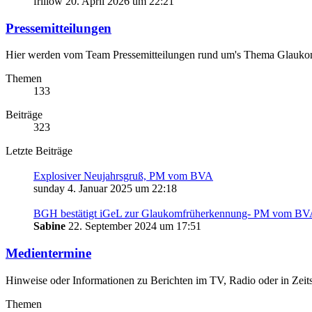
frillow
20. April 2026 um 22:21
Pressemitteilungen
Hier werden vom Team Pressemitteilungen rund um's Thema Glauko
Themen
133
Beiträge
323
Letzte Beiträge
Explosiver Neujahrsgruß, PM vom BVA
sunday
4. Januar 2025 um 22:18
BGH bestätigt iGeL zur Glaukomfrüherkennung- PM vom B
Sabine
22. September 2024 um 17:51
Medientermine
Hinweise oder Informationen zu Berichten im TV, Radio oder in Zeits
Themen