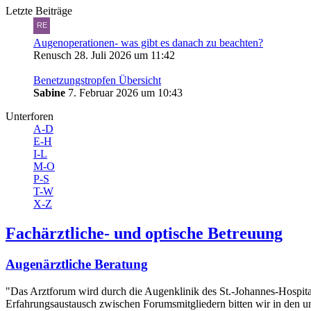
Letzte Beiträge
Augenoperationen- was gibt es danach zu beachten?
Renusch
28. Juli 2026 um 11:42
Benetzungstropfen Übersicht
Sabine
7. Februar 2026 um 10:43
Unterforen
A-D
E-H
I-L
M-O
P-S
T-W
X-Z
Fachärztliche- und optische Betreuung
Augenärztliche Beratung
"Das Arztforum wird durch die Augenklinik des St.-Johannes-Hospita
Erfahrungsaustausch zwischen Forumsmitgliedern bitten wir in den un