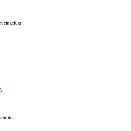
m eingefügt
VA
chriften