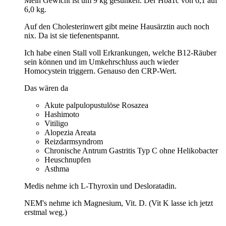
Mein Gewicht ist um 9 kg gesunken. Der Hba1c von 6,1 auf
6,0 kg.
Auf den Cholesterinwert gibt meine Hausärztin auch noch
nix. Da ist sie tiefenentspannt.
Ich habe einen Stall voll Erkrankungen, welche B12-Räuber
sein können und im Umkehrschluss auch wieder
Homocystein triggern. Genauso den CRP-Wert.
Das wären da
Akute palpulopustulöse Rosazea
Hashimoto
Vitiligo
Alopezia Areata
Reizdarmsyndrom
Chronische Antrum Gastritis Typ C ohne Helikobacter
Heuschnupfen
Asthma
Medis nehme ich L-Thyroxin und Desloratadin.
NEM's nehme ich Magnesium, Vit. D. (Vit K lasse ich jetzt
erstmal weg.)