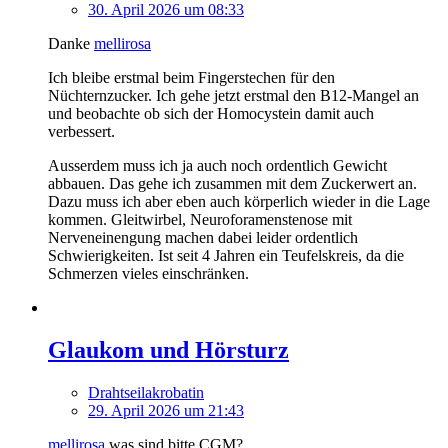
30. April 2026 um 08:33
Danke
mellirosa
Ich bleibe erstmal beim Fingerstechen für den
Nüchternzucker. Ich gehe jetzt erstmal den B12-Mangel an
und beobachte ob sich der Homocystein damit auch
verbessert.
Ausserdem muss ich ja auch noch ordentlich Gewicht
abbauen. Das gehe ich zusammen mit dem Zuckerwert an.
Dazu muss ich aber eben auch körperlich wieder in die Lage
kommen. Gleitwirbel, Neuroforamenstenose mit
Nerveneinengung machen dabei leider ordentlich
Schwierigkeiten. Ist seit 4 Jahren ein Teufelskreis, da die
Schmerzen vieles einschränken.
Glaukom und Hörsturz
Drahtseilakrobatin
29. April 2026 um 21:43
mellirosa
was sind bitte CGM?