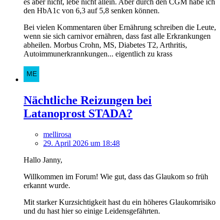
es aber nicht, lebe nicht allein. Aber durch den CGM habe ich
den HbA1c von 6,3 auf 5,8 senken können.
Bei vielen Kommentaren über Ernährung schreiben die Leute,
wenn sie sich carnivor ernähren, dass fast alle Erkrankungen
abheilen. Morbus Crohn, MS, Diabetes T2, Arthritis,
Autoimmunerkrannkungen... eigentlich zu krass
Nächtliche Reizungen bei
Latanoprost STADA?
mellirosa
29. April 2026 um 18:48
Hallo Janny,
Willkommen im Forum! Wie gut, dass das Glaukom so früh
erkannt wurde.
Mit starker Kurzsichtigkeit hast du ein höheres Glaukomrisiko
und du hast hier so einige Leidensgefährten.