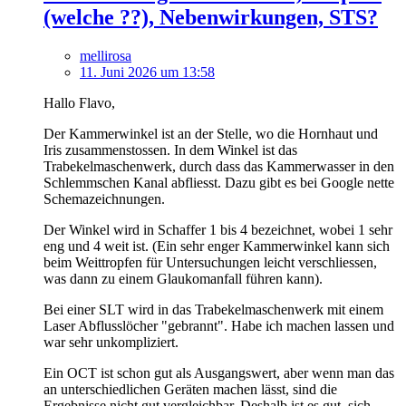
(welche ??), Nebenwirkungen, STS?
mellirosa
11. Juni 2026 um 13:58
Hallo Flavo,
Der Kammerwinkel ist an der Stelle, wo die Hornhaut und
Iris zusammenstossen. In dem Winkel ist das
Trabekelmaschenwerk, durch dass das Kammerwasser in den
Schlemmschen Kanal abfliesst. Dazu gibt es bei Google nette
Schemazeichnungen.
Der Winkel wird in Schaffer 1 bis 4 bezeichnet, wobei 1 sehr
eng und 4 weit ist. (Ein sehr enger Kammerwinkel kann sich
beim Weittropfen für Untersuchungen leicht verschliessen,
was dann zu einem Glaukomanfall führen kann).
Bei einer SLT wird in das Trabekelmaschenwerk mit einem
Laser Abflusslöcher "gebrannt". Habe ich machen lassen und
war sehr unkompliziert.
Ein OCT ist schon gut als Ausgangswert, aber wenn man das
an unterschiedlichen Geräten machen lässt, sind die
Ergebnisse nicht gut vergleichbar. Deshalb ist es gut, sich