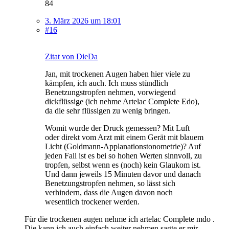
84
3. März 2026 um 18:01
#16
Zitat von DieDa
Jan, mit trockenen Augen haben hier viele zu
kämpfen, ich auch. Ich muss stündlich
Benetzungstropfen nehmen, vorwiegend
dickflüssige (ich nehme Artelac Complete Edo),
da die sehr flüssigen zu wenig bringen.
Womit wurde der Druck gemessen? Mit Luft
oder direkt vom Arzt mit einem Gerät mit blauem
Licht (Goldmann-Applanationstonometrie)? Auf
jeden Fall ist es bei so hohen Werten sinnvoll, zu
tropfen, selbst wenn es (noch) kein Glaukom ist.
Und dann jeweils 15 Minuten davor und danach
Benetzungstropfen nehmen, so lässt sich
verhindern, dass die Augen davon noch
wesentlich trockener werden.
Für die trockenen augen nehme ich artelac Complete mdo .
Die kann ich auch einfach weiter nehmen sagte er mir.