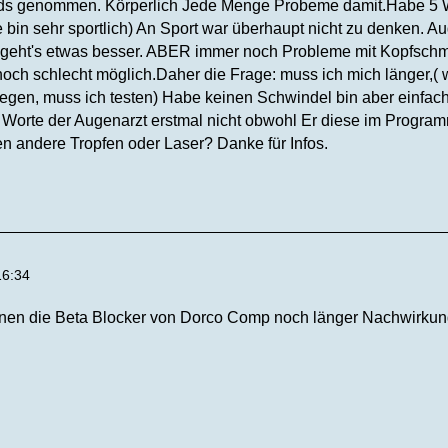
s genommen. Körperlich Jede Menge Probeme damit.Habe 5 Woc
in sehr sportlich) An Sport war überhaupt nicht zu denken. Au
geht's etwas besser. ABER immer noch Probleme mit Kopfschmer
noch schlecht möglich.Daher die Frage: muss ich mich länger,(
egen, muss ich testen) Habe keinen Schwindel bin aber einfach p
 Worte der Augenarzt erstmal nicht obwohl Er diese im Progra
 andere Tropfen oder Laser? Danke für Infos.
16:34
nen die Beta Blocker von Dorco Comp noch länger Nachwirkung