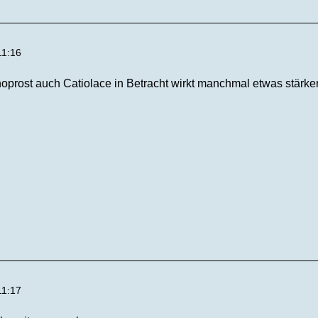
11:16
noprost auch Catiolace in Betracht wirkt manchmal etwas stärke
11:17