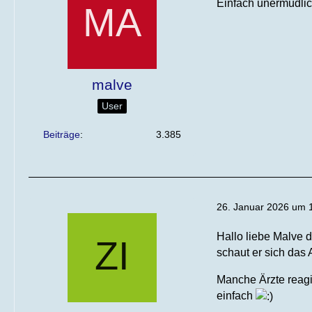
Einfach unermüdlic
malve
User
Beiträge
3.385
26. Januar 2026 um 
Hallo liebe Malve d
schaut er sich das
Manche Ärzte reagi
einfach