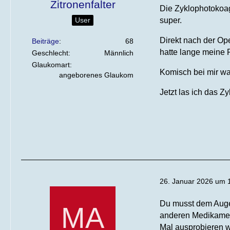
Zitronenfalter
Die Zyklophotokoag
User
super.
Direkt nach der Ope
Beiträge
68
hatte lange meine
Geschlecht
Männlich
Glaukomart
Komisch bei mir was
angeborenes Glaukom
Jetzt las ich das 
26. Januar 2026 um 
Du musst dem Augen
anderen Medikament
Mal ausprobieren w