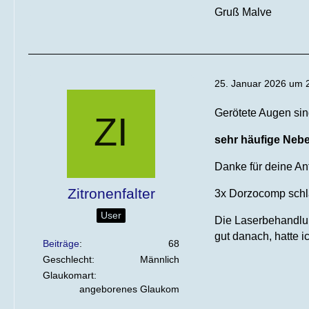
Gruß Malve
25. Januar 2026 um 
Gerötete Augen sin
sehr häufige Neb
Danke für deine An
Zitronenfalter
3x Dorzocomp schla
User
Die Laserbehandlung
gut danach, hatte i
Beiträge
68
Geschlecht
Männlich
Glaukomart
angeborenes Glaukom