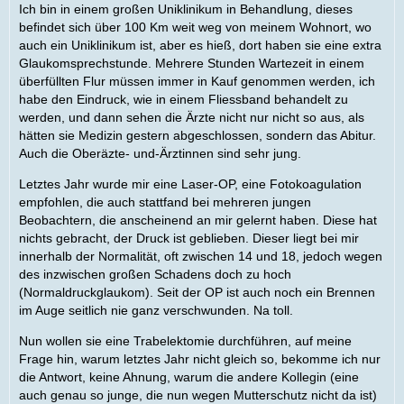
Ich bin in einem großen Uniklinikum in Behandlung, dieses
befindet sich über 100 Km weit weg von meinem Wohnort, wo
auch ein Uniklinikum ist, aber es hieß, dort haben sie eine extra
Glaukomsprechstunde. Mehrere Stunden Wartezeit in einem
überfüllten Flur müssen immer in Kauf genommen werden, ich
habe den Eindruck, wie in einem Fliessband behandelt zu
werden, und dann sehen die Ärzte nicht nur nicht so aus, als
hätten sie Medizin gestern abgeschlossen, sondern das Abitur.
Auch die Oberäzte- und-Ärztinnen sind sehr jung.
Letztes Jahr wurde mir eine Laser-OP, eine Fotokoagulation
empfohlen, die auch stattfand bei mehreren jungen
Beobachtern, die anscheinend an mir gelernt haben. Diese hat
nichts gebracht, der Druck ist geblieben. Dieser liegt bei mir
innerhalb der Normalität, oft zwischen 14 und 18, jedoch wegen
des inzwischen großen Schadens doch zu hoch
(Normaldruckglaukom). Seit der OP ist auch noch ein Brennen
im Auge seitlich nie ganz verschwunden. Na toll.
Nun wollen sie eine Trabelektomie durchführen, auf meine
Frage hin, warum letztes Jahr nicht gleich so, bekomme ich nur
die Antwort, keine Ahnung, warum die andere Kollegin (eine
auch genau so junge, die nun wegen Mutterschutz nicht da ist)