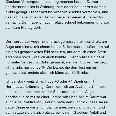
Glaukom-Vorsorgeuntersuchung machen lassen. Da war
anscheinend alles in Ordnung, zumindest hat der Arzt damals
nichts gesagt. Dieser Arzt ist mittlerweile leider verstorben, und
deshalb habe ich einen Termin bei einer neuen Augenärztin
gemacht. Den habe ich auch relativ schnell bekommen und war
dann am Freitag dort.
Dort wurde der Augeninnendruck gemessen, einmal direkt am
Auge und einmal mit einem Luftstoß. Ich musste außerdem auf
ein grau gesprenkeltes Bild schauen, auf dem ich einen Stern
erkennen sollte (was ich auch konnte). Dann wurde ein ganz
normaler Sehtest mit Brille gemacht, weil der Optiker meinte, ich
käme links nur auf 60 %. Die Dame, die den Test mit mir
gemacht hat, meinte aber, ich käme auf 80 % links.
Ich bin stark weitsichtig, habe +3 oder +4 Dioptrien mit
Hornhautverkrümmung. Dann kam ich zur Ärztin ins Zimmer,
und sie hat noch mal mit der Spaltlampe in mein Auge
geschaut, also mit so einer Lampe mit Licht. Mit im Raum war
auch eine Praktikantin, und ich hatte den Eindruck, dass sie ihr
dabei Dinge erklärte. Ich dachte aber, sie spricht mit mir, und
dann sagte sie plötzlich etwas von einem Glaukom-Anfall und