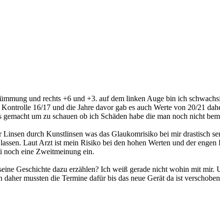
krümmung und rechts +6 und +3. auf dem linken Auge bin ich schwachsi
Kontrolle 16/17 und die Jahre davor gab es auch Werte von 20/21 daher j
emacht um zu schauen ob ich Schäden habe die man noch nicht bemerk
 Linsen durch Kunstlinsen was das Glaukomrisiko bei mir drastisch sen
lassen. Laut Arzt ist mein Risiko bei den hohen Werten und der enge
uli noch eine Zweitmeinung ein.
seine Geschichte dazu erzählen? Ich weiß gerade nicht wohin mit mir.
daher mussten die Termine dafür bis das neue Gerät da ist verschoben 