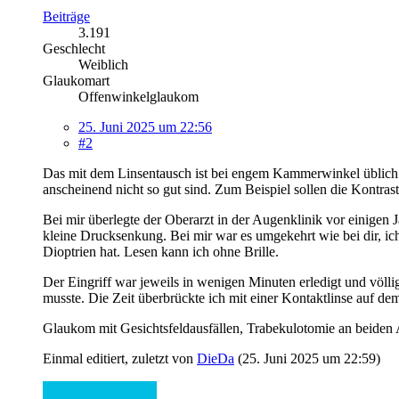
Beiträge
3.191
Geschlecht
Weiblich
Glaukomart
Offenwinkelglaukom
25. Juni 2025 um 22:56
#2
Das mit dem Linsentausch ist bei engem Kammerwinkel üblich. B
anscheinend nicht so gut sind. Zum Beispiel sollen die Kontrast
Bei mir überlegte der Oberarzt in der Augenklinik vor einigen J
kleine Drucksenkung. Bei mir war es umgekehrt wie bei dir, ich 
Dioptrien hat. Lesen kann ich ohne Brille.
Der Eingriff war jeweils in wenigen Minuten erledigt und völl
musste. Die Zeit überbrückte ich mit einer Kontaktlinse auf de
Glaukom mit Gesichtsfeldausfällen, Trabekulotomie an beiden A
Einmal editiert, zuletzt von
DieDa
(
25. Juni 2025 um 22:59
)