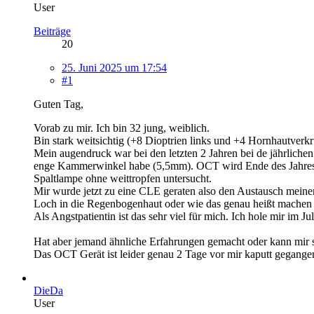
User
Beiträge
20
25. Juni 2025 um 17:54
#1
Guten Tag,
Vorab zu mir. Ich bin 32 jung, weiblich.
Bin stark weitsichtig (+8 Dioptrien links und +4 Hornhautver
Mein augendruck war bei den letzten 2 Jahren bei de jährlichen 
enge Kammerwinkel habe (5,5mm). OCT wird Ende des Jahres g
Spaltlampe ohne weittropfen untersucht.
Mir wurde jetzt zu eine CLE geraten also den Austausch meiner
Loch in die Regenbogenhaut oder wie das genau heißt machen 
Als Angstpatientin ist das sehr viel für mich. Ich hole mir im J
Hat aber jemand ähnliche Erfahrungen gemacht oder kann mir 
Das OCT Gerät ist leider genau 2 Tage vor mir kaputt gegangen 
DieDa
User