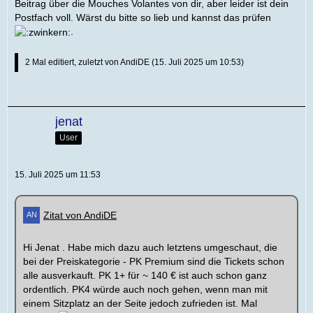
Beitrag über die Mouches Volantes von dir, aber leider ist dein
Postfach voll. Wärst du bitte so lieb und kannst das prüfen
.
2 Mal editiert, zuletzt von
AndiDE
(
15. Juli 2025 um 10:53
)
jenat
User
15. Juli 2025 um 11:53
Zitat von AndiDE
Hi Jenat . Habe mich dazu auch letztens umgeschaut, die
bei der Preiskategorie - PK Premium sind die Tickets schon
alle ausverkauft. PK 1+ für ~ 140 € ist auch schon ganz
ordentlich. PK4 würde auch noch gehen, wenn man mit
einem Sitzplatz an der Seite jedoch zufrieden ist. Mal