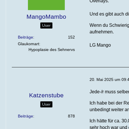
Overlays.
Und es gibt auch di
MangoMambo
Wenn du Schwierigk
User
aufnehmen.
Beiträge
152
Glaukomart
LG Mango
Hypoplasie des Sehnervs
20. Mai 2025 um 09:
Jede-/r muss selbe
Katzenstube
Ich habe bei der R
User
unbedingt weiter ar
Beiträge
878
Ich hätte für ca. 3
sehr hoch war und 