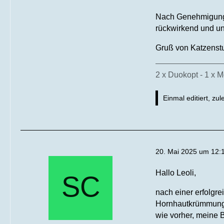
Nach Genehmigung d
rückwirkend und u
Gruß von Katzenst
2 x Duokopt - 1 x M
Einmal editiert, zul
20. Mai 2025 um 12:
Hallo Leoli,
nach einer erfolgre
Hornhautkrümmung ä
wie vorher, meine B