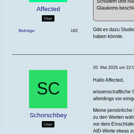
Schultern und Na
Glaukoms beschl
Affected
User
Gibt es dazu Studi
Beiträge
182
haben könnte.
20. Mai 2025 um 22:
Hallo Affected,
wissenschaftliche S
allerdings vor ein
Meine persönliche 
Schorschbey
zu den Werten währ
vor dem Einschlafe
User
AID-Werte etwas zu