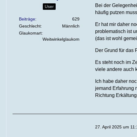
Bei der Gelegenhei
User
häufig putzen muss.
Beiträge
629
Er hat mir daher n
Geschlecht
Männlich
problematisch ist 
Glaukomart
(das ist wohl gemei
Weitwinkelglaukom
Der Grund für das P
Es steht noch im Ze
viele andere auch 
Ich habe daher noc
jemand Erfahrung m
Richtung Erkältung
27. April 2025 um 11: