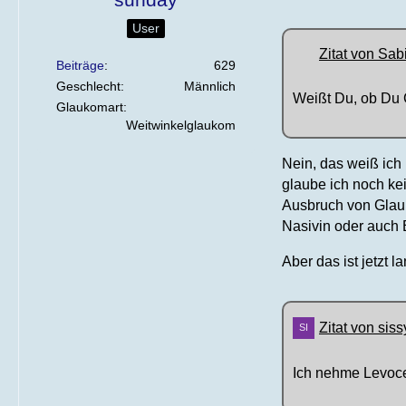
User
Zitat von Sab
Beiträge
629
Geschlecht
Männlich
Weißt Du, ob Du 
Glaukomart
Weitwinkelglaukom
Nein, das weiß ich 
glaube ich noch ke
Ausbruch von Glauk
Nasivin oder auch 
Aber das ist jetzt l
Zitat von sis
Ich nehme Levocet