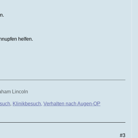
n.
hnupfen helfen.
raham Lincoln
such
,
Klinikbesuch,
Verhalten nach Augen-OP
#3