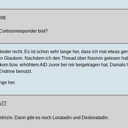
ine
Cortisonresponder bist?
leider nicht. Es ist schon sehr lange her, dass ich mal etwas g
in Glaukom. Nachdem ich den Thread über Nasivin gelesen habe,
om bzw. erhöhtem AID zuvor bei mir beigetragen hat. Damals 
Endrine benutzt.
ange her.
sy77
irizin. Dann gibt es noch Loratadin und Desloratadin.