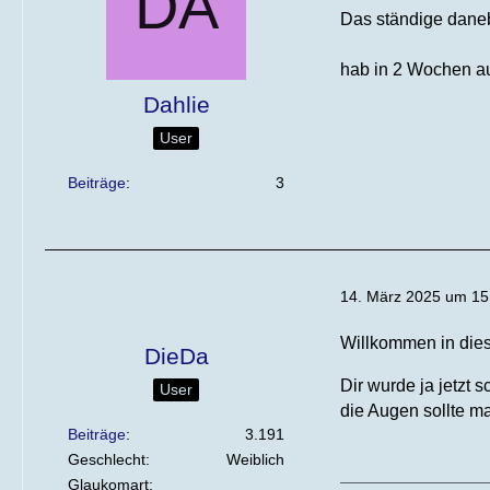
Das ständige daneb
hab in 2 Wochen au
Dahlie
User
Beiträge
3
14. März 2025 um 15
Willkommen in di
DieDa
Dir wurde ja jetzt
User
die Augen sollte ma
Beiträge
3.191
Geschlecht
Weiblich
Glaukomart