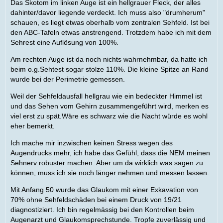
Das Skotom im linken Auge ist ein hellgrauer Fleck, der alles
dahinter/davor liegende verdeckt. Ich muss also "drumherum"
schauen, es liegt etwas oberhalb vom zentralen Sehfeld. Ist bei
den ABC-Tafeln etwas anstrengend. Trotzdem habe ich mit dem
Sehrest eine Auflösung von 100%.
Am rechten Auge ist da noch nichts wahrnehmbar, da hatte ich
beim o.g.Sehtest sogar stolze 110%. Die kleine Spitze an Rand
wurde bei der Perimetrie gemessen.
Weil der Sehfeldausfall hellgrau wie ein bedeckter Himmel ist
und das Sehen vom Gehirn zusammengeführt wird, merken es
viel erst zu spät.Wäre es schwarz wie die Nacht würde es wohl
eher bemerkt.
Ich mache mir inzwischen keinen Stress wegen des
Augendrucks mehr, ich habe das Gefühl, dass die NEM meinen
Sehnerv robuster machen. Aber um da wirklich was sagen zu
können, muss ich sie noch länger nehmen und messen lassen.
Mit Anfang 50 wurde das Glaukom mit einer Exkavation von
70% ohne Sehfeldschäden bei einem Druck von 19/21
diagnostiziert. Ich bin regelmässig bei den Kontrollen beim
Augenarzt und Glaukomsprechstunde. Tropfe zuverlässig und