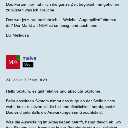
Das Forum hier hat mich die ganze Zeit begleitet, mir geholfen
zu wissen was ich brauche.
Das war jetzt arg ausführlich ... Welche "Augenpillen" nimmst
du? Der Markt an NEM ist so riesig, und auch teuer..
LG Mellirosa
Online
malve
User
23. Januar 2025 um 18:29
Hallo Skotum, es gibt relative und absolute Skotome.
Beim absoluten Skotom nimmt das Auge an der Stelle nichts
wahr, beim relativen ist die Lichtemofindlichkeit herabgesetzt.
Das sind jedenfalls die Auswirkungen im Gesichtsfeld.
Was die Auswirkung im Alltagsleben betrifft, hängt davon ab, wo
das Skotom sitzt. Irgendwo in der Peripherie stört es vielleicht