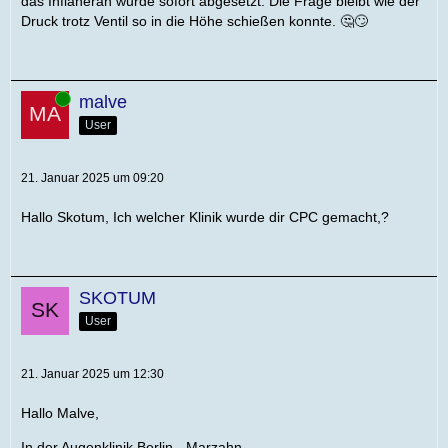
das Inflaneran wurde sofort abgesetzt. Die Frage bleibt wie der
Druck trotz Ventil so in die Höhe schießen konnte. 🤔🙄
Online
malve
User
21. Januar 2025 um 09:20
Hallo Skotum, Ich welcher Klinik wurde dir CPC gemacht,?
SKOTUM
User
21. Januar 2025 um 12:30
Hallo Malve,
In der Augenklinik Berlin - Marzahn