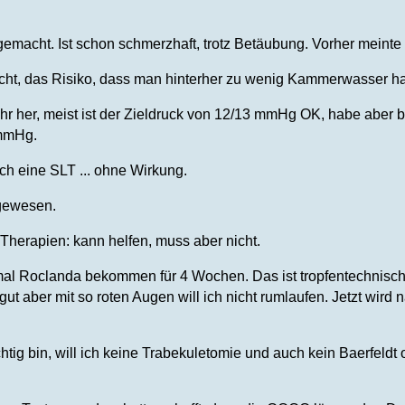
emacht. Ist schon schmerzhaft, trotz Betäubung. Vorher meinte 
ht, das Risiko, dass man hinterher zu wenig Kammerwasser hat, 
1Jahr her, meist ist der Zieldruck von 12/13 mmHg OK, habe abe
 mmHg.
h eine SLT ... ohne Wirkung.
gewesen.
n Therapien: kann helfen, muss aber nicht.
tmal Roclanda bekommen für 4 Wochen. Das ist tropfentechnis
gut aber mit so roten Augen will ich nicht rumlaufen. Jetzt wir
chtig bin, will ich keine Trabekuletomie und auch kein Baerfeldt