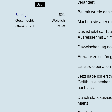
verändert.
User
Bei mir wurde das g
Beiträge
521
Geschlecht
Weiblich
Machen sie aber nic
Glaukomart
POW
Das ist jetzt ca. 
Ausreisser mit 17
Dazwischen lag noc
Es wäre zu schön 
Es ist wie bei alle
Jetzt habe ich ers
Gefühl, sie senken 
nachlässt.
Da ich stark kurzsi
Mainz.