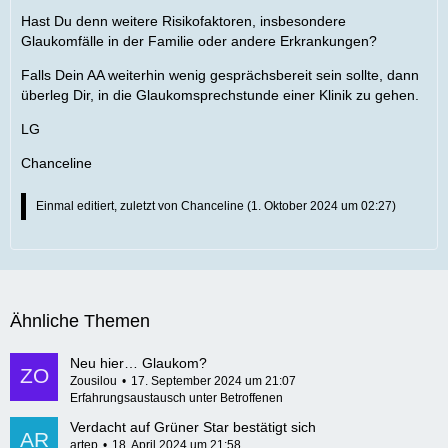
Hast Du denn weitere Risikofaktoren, insbesondere
Glaukomfälle in der Familie oder andere Erkrankungen?
Falls Dein AA weiterhin wenig gesprächsbereit sein sollte, dann
überleg Dir, in die Glaukomsprechstunde einer Klinik zu gehen.
LG
Chanceline
Einmal editiert, zuletzt von
Chanceline
(
1. Oktober 2024 um 02:27
)
Ähnliche Themen
Neu hier… Glaukom?
Zousilou
17. September 2024 um 21:07
Erfahrungsaustausch unter Betroffenen
Verdacht auf Grüner Star bestätigt sich
artep
18. April 2024 um 21:58