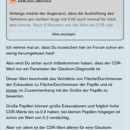
Zitat von Sanny29
Anfangs meinte der Augenarzt, dass die Aushöhlung des
Sehnervs am rechten Auge mit 0,66 auch normal für mich
sein könnte. Nach 6 Monaten war der Wert bei 0,68 und
jetzt wieder 6 Monate später bei 0,72.
Alles anzeigen
Alle anderen Werte als auch das Gesichtsfeld sind
Ich nehme mal an, dass Du inzwischen hier im Forum schon ein
unauffällig und stabil, daher möchte er nur weiter
wenig herumgelesen hast!
beobachten. Er meinte auch wegen meines Alters möchte
er mir keine Augentropfen geben.
Also wirst Du sicher auch mitbekommen haben, dass der CDR-
Wert nur ein Parameter der Glaukom-Diagnostik ist.
Viele weitere Werte weiß ich leider nicht, da sie mir nichts
Dieser Wert beschreibt das Verhältnis von Fläche/Durchmesser
mitgegeben haben. Was ich mir gemerkt habe ist:
der Exkavation zu Fläche/Durchmesser der Papille und ist
Augendruck links 21 & rechts 19, C/D links 0,5 & rechts
immer
im Zusammenhang mit der Größe der Papille zu
0,72, RNFL 88
bewerten.
Große Papillen können große Exkavationen und folglich hohe
Ich bin auch kurzsichtig mit 3 Dioptrien und
CDR-Werte bis ca.0,8 haben; bei kleinen Papillen hingegen ist
Hornhautverkrümmung.
schon ein Wert von 0,3 verdächtig.
Ist eurer Einschätzung nach eine Verschlechterung von 0,66
Aber vor allem ist der CDR-Wert alleine für eine Glaukom-