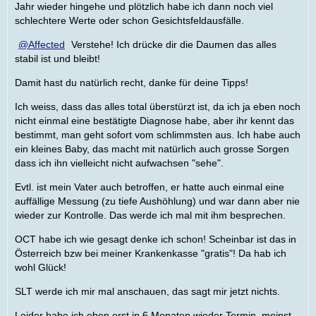
Jahr wieder hingehe und plötzlich habe ich dann noch viel
schlechtere Werte oder schon Gesichtsfeldausfälle.
Affected
Verstehe! Ich drücke dir die Daumen das alles
stabil ist und bleibt!
Damit hast du natürlich recht, danke für deine Tipps!
Ich weiss, dass das alles total überstürzt ist, da ich ja eben noch
nicht einmal eine bestätigte Diagnose habe, aber ihr kennt das
bestimmt, man geht sofort vom schlimmsten aus. Ich habe auch
ein kleines Baby, das macht mit natürlich auch grosse Sorgen
dass ich ihn vielleicht nicht aufwachsen "sehe".
Evtl. ist mein Vater auch betroffen, er hatte auch einmal eine
auffällige Messung (zu tiefe Aushöhlung) und war dann aber nie
wieder zur Kontrolle. Das werde ich mal mit ihm besprechen.
OCT habe ich wie gesagt denke ich schon! Scheinbar ist das in
Österreich bzw bei meiner Krankenkasse "gratis"! Da hab ich
wohl Glück!
SLT werde ich mir mal anschauen, das sagt mir jetzt nichts.
Leider habe ich eben erst in 6 Monaten wieder Termin, meinst