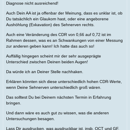
auf 0,72 viel? Denkt ihr hab ich mit so einer
Diagnose nicht ausreichend!
Verschlechterung noch eine Chance dass es kein Glaukom
Auch Dein AA ist ja offenbar der Meinung, dass es unklar ist, ob
ist oder ist die Diagnose damit eigentlich doch schon sicher?
Du tatsächlich ein Glaukom hast, oder eine angeborene
Aushöhlung (Exkavation) des Sehnerven rechts.
Der Augenarzt hat mir leider nur sehr schwammige und
unklare Antworten gegeben weswegen ich jetzt sehr
Auch eine Veränderung des CDR von 0,66 auf 0,72 ist im
verunsichert bin und nicht weiß ob es noch Sinn macht "zu
Rahmen dessen, was es an Schwankungen von einer Messung
hoffen".
zur anderen geben kann! Ich hatte das auch so!
Auffällig hingegen scheint mir der sehr ausgeprägte
Unterschied zwischen Deinen beiden Augen!
Da würde ich an Deiner Stelle nachhaken.
Erklären könnten sich diese unterschiedlich hohen CDR-Werte,
wenn Deine Sehnerven unterschiedlich groß wären.
Das solltest Du bei Deinem nächsten Termin in Erfahrung
bringen.
Und dann wäre es auch gut zu wissen, was die anderen
Untersuchungen besagen.
Lass Dir ausdrucken, was ausdruckbar ist, insb. OCT und GF.