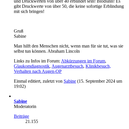
und Druckwerten von über 40 erblindet sein! Blödsinn! Es
gibt Druckwerte von über 50, die keine sofortige Erblindung
mit sich bringen!
Gruß
Sabine
Man hilft den Menschen nicht, wenn man für sie tut, was sie
selbst tun können. Abraham Lincoln
Links zu Infos im Forum:
Abkürzungen im Forum
,
Glaukomdiagnostik
,
Augenarztbesuch
,
Klinikbesuch,
Verhalten nach Augen-OP
Einmal editiert, zuletzt von
Sabine
(
15. September 2024 um
19:02
)
Sabine
Moderatorin
Beiträge
21.155