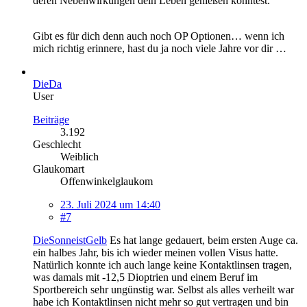
deren Nebenwirkungen dein Leben genießen konntest.
Gibt es für dich denn auch noch OP Optionen… wenn ich
mich richtig erinnere, hast du ja noch viele Jahre vor dir …
DieDa
User
Beiträge
3.192
Geschlecht
Weiblich
Glaukomart
Offenwinkelglaukom
23. Juli 2024 um 14:40
#7
DieSonneistGelb
Es hat lange gedauert, beim ersten Auge ca.
ein halbes Jahr, bis ich wieder meinen vollen Visus hatte.
Natürlich konnte ich auch lange keine Kontaktlinsen tragen,
was damals mit -12,5 Dioptrien und einem Beruf im
Sportbereich sehr ungünstig war. Selbst als alles verheilt war
habe ich Kontaktlinsen nicht mehr so gut vertragen und bin