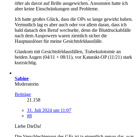
öfter als davor auf Brille ausgewichen. Ansonsten hatte ich
aber keine Einschränkungen und Probleme.
Ich hatte großes Glück, dass die OPs so lange gewirkt haben.
Vermutlich lag es aber auch oder vor allem daran, dass ich
bald danach den Beruf wechselte, denn die Blutdruckabfälle
nach dem Auspowern waren ziemlich sicher die
Hauptauslöser für meine Gesichtsfeldausfälle.
Glaukom mit Gesichtsfeldausfällen, Trabekulotomie an
beiden Augen (04/11 + 08/11), vor Katarakt-OP (11/21) stark
kurzsichtig.
Sabine
Moderatorin
Beiträge
21.158
31. Juli 2024 um 11:07
#8
Liebe DieDa!
Die Verschlechterung des GFs ist ja eigentlich genau das, was