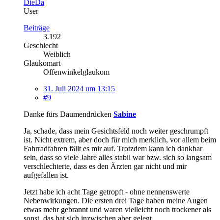
DieDa
User
Beiträge
3.192
Geschlecht
Weiblich
Glaukomart
Offenwinkelglaukom
31. Juli 2024 um 13:15
#9
Danke fürs Daumendrücken
Sabine
Ja, schade, dass mein Gesichtsfeld noch weiter geschrumpft
ist. Nicht extrem, aber doch für mich merklich, vor allem beim
Fahrradfahren fällt es mir auf. Trotzdem kann ich dankbar
sein, dass so viele Jahre alles stabil war bzw. sich so langsam
verschlechterte, dass es den Ärzten gar nicht und mir
aufgefallen ist.
Jetzt habe ich acht Tage getropft - ohne nennenswerte
Nebenwirkungen. Die ersten drei Tage haben meine Augen
etwas mehr gebrannt und waren vielleicht noch trockener als
sonst, das hat sich inzwischen aber gelegt.