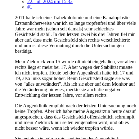
22. Juli 2024 um 15:32
#1
2011 hatte ich eine Trabekulotomie und eine Kanaloplastie.
Erstaunlicherweise war ich so lange tropfenfrei und über viele
Jahre war mein (schon seit damals) sehr schlechtes
Gesichtsfeld stabil. In den letzten zwei bis drei Jahren fiel mir
aber auf, dass mein Gesichtsfeld sich rechts verschlechterte
und nun ist diese Vermutung durch die Untersuchungen
bestätigt.
Mein Zieldruck von 15 wurde oft nicht eingehalten, vor allem
rechts liegt er meist bei 17. Aber wegen der Stabilität musste
ich nicht tropfen. Heute bei der Augenärztin hatte ich 17 und
19, also links sogar höher. Beim Gesichtsfeld sagte sie was
von "alles unverändert". Als ich sie aber auf dem Monitor auf
die Veränderung hinwies, merkte sie auch die negative
Entwicklung der letzten Jahre, vor allem rechts.
Die Augenklinik empfahl nach der letzten Untersuchung noch
keine Tropfen. Aber ich habe meine Augenärztin heute darauf
angesprochen, dass das Gesichtsfeld offensichtlich schrumpft
und mein Zieldruck nur selten eingehalten wird, und ob es
nicht besser wäre, wenn ich wieder tropfen würde.
Sie meinte, sie würde mir - entgegen der Augenklinik -