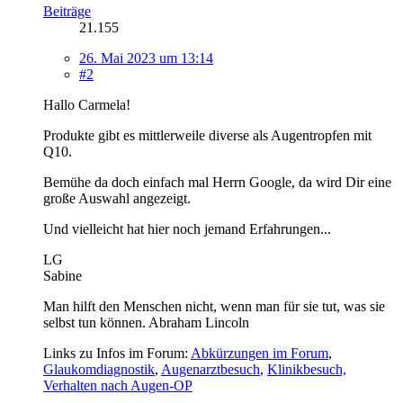
Beiträge
21.155
26. Mai 2023 um 13:14
#2
Hallo Carmela!
Produkte gibt es mittlerweile diverse als Augentropfen mit
Q10.
Bemühe da doch einfach mal Herrn Google, da wird Dir eine
große Auswahl angezeigt.
Und vielleicht hat hier noch jemand Erfahrungen...
LG
Sabine
Man hilft den Menschen nicht, wenn man für sie tut, was sie
selbst tun können. Abraham Lincoln
Links zu Infos im Forum:
Abkürzungen im Forum
,
Glaukomdiagnostik
,
Augenarztbesuch
,
Klinikbesuch,
Verhalten nach Augen-OP