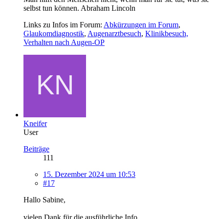
selbst tun können. Abraham Lincoln
Links zu Infos im Forum:
Abkürzungen im Forum
,
Glaukomdiagnostik
,
Augenarztbesuch
,
Klinikbesuch,
Verhalten nach Augen-OP
Kneifer
User
Beiträge
111
15. Dezember 2024 um 10:53
#17
Hallo Sabine,
vielen Dank für die ausführliche Info.