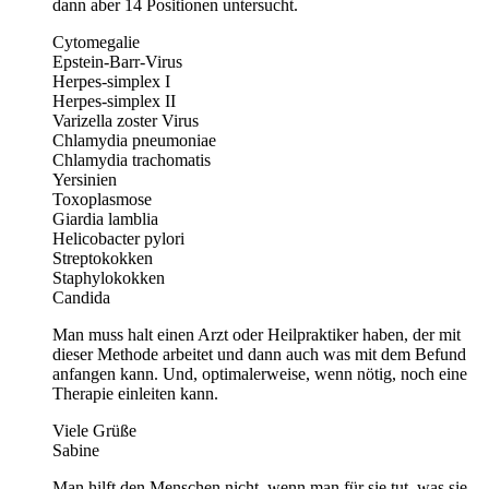
dann aber 14 Positionen untersucht.
Cytomegalie
Epstein-Barr-Virus
Herpes-simplex I
Herpes-simplex II
Varizella zoster Virus
Chlamydia pneumoniae
Chlamydia trachomatis
Yersinien
Toxoplasmose
Giardia lamblia
Helicobacter pylori
Streptokokken
Staphylokokken
Candida
Man muss halt einen Arzt oder Heilpraktiker haben, der mit
dieser Methode arbeitet und dann auch was mit dem Befund
anfangen kann. Und, optimalerweise, wenn nötig, noch eine
Therapie einleiten kann.
Viele Grüße
Sabine
Man hilft den Menschen nicht, wenn man für sie tut, was sie