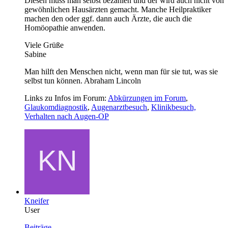
Diesen muss man selbst bezahlen und der wird auch nicht von
gewöhnlichen Hausärzten gemacht. Manche Heilpraktiker
machen den oder ggf. dann auch Ärzte, die auch die
Homöopathie anwenden.
Viele Grüße
Sabine
Man hilft den Menschen nicht, wenn man für sie tut, was sie
selbst tun können. Abraham Lincoln
Links zu Infos im Forum:
Abkürzungen im Forum
,
Glaukomdiagnostik
,
Augenarztbesuch
,
Klinikbesuch,
Verhalten nach Augen-OP
Kneifer
User
Beiträge