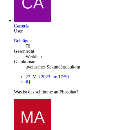
Carmela
User
Beiträge
70
Geschlecht
Weiblich
Glaukomart
uveitisches Sekundärglaukom
27. Mai 2023 um 17:50
#4
Was ist das schlimme an Phosphat?