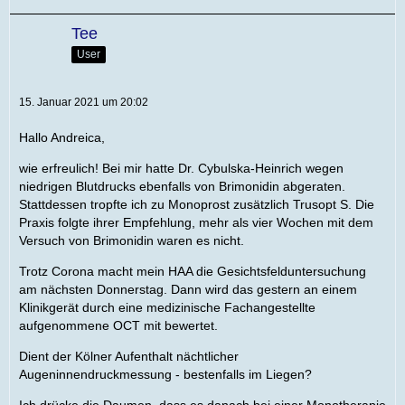
Tee
User
15. Januar 2021 um 20:02
Hallo Andreica,
wie erfreulich! Bei mir hatte Dr. Cybulska-Heinrich wegen
niedrigen Blutdrucks ebenfalls von Brimonidin abgeraten.
Stattdessen tropfte ich zu Monoprost zusätzlich Trusopt S. Die
Praxis folgte ihrer Empfehlung, mehr als vier Wochen mit dem
Versuch von Brimonidin waren es nicht.
Trotz Corona macht mein HAA die Gesichtsfelduntersuchung
am nächsten Donnerstag. Dann wird das gestern an einem
Klinikgerät durch eine medizinische Fachangestellte
aufgenommene OCT mit bewertet.
Dient der Kölner Aufenthalt nächtlicher
Augeninnendruckmessung - bestenfalls im Liegen?
Ich drücke die Daumen, dass es danach bei einer Monotherapie