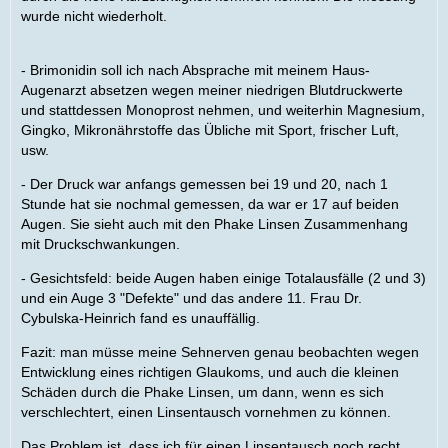
wurde nicht wiederholt.
- Brimonidin soll ich nach Absprache mit meinem Haus-
Augenarzt absetzen wegen meiner niedrigen Blutdruckwerte
und stattdessen Monoprost nehmen, und weiterhin Magnesium,
Gingko, Mikronährstoffe das Übliche mit Sport, frischer Luft,
usw.
- Der Druck war anfangs gemessen bei 19 und 20, nach 1
Stunde hat sie nochmal gemessen, da war er 17 auf beiden
Augen. Sie sieht auch mit den Phake Linsen Zusammenhang
mit Druckschwankungen.
- Gesichtsfeld: beide Augen haben einige Totalausfälle (2 und 3)
und ein Auge 3 "Defekte" und das andere 11. Frau Dr.
Cybulska-Heinrich fand es unauffällig.
Fazit: man müsse meine Sehnerven genau beobachten wegen
Entwicklung eines richtigen Glaukoms, und auch die kleinen
Schäden durch die Phake Linsen, um dann, wenn es sich
verschlechtert, einen Linsentausch vornehmen zu können.
Das Problem ist, dass ich für einen Linsentausch noch recht