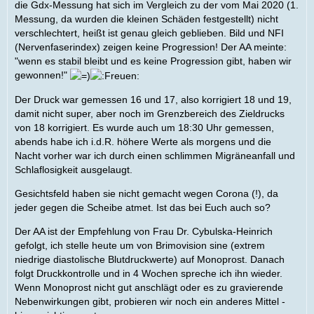
die Gdx-Messung hat sich im Vergleich zu der vom Mai 2020 (1.
Messung, da wurden die kleinen Schäden festgestellt) nicht
verschlechtert, heißt ist genau gleich geblieben. Bild und NFI
(Nervenfaserindex) zeigen keine Progression! Der AA meinte:
"wenn es stabil bleibt und es keine Progression gibt, haben wir
gewonnen!"
Der Druck war gemessen 16 und 17, also korrigiert 18 und 19,
damit nicht super, aber noch im Grenzbereich des Zieldrucks
von 18 korrigiert. Es wurde auch um 18:30 Uhr gemessen,
abends habe ich i.d.R. höhere Werte als morgens und die
Nacht vorher war ich durch einen schlimmen Migräneanfall und
Schlaflosigkeit ausgelaugt.
Gesichtsfeld haben sie nicht gemacht wegen Corona (!), da
jeder gegen die Scheibe atmet. Ist das bei Euch auch so?
Der AA ist der Empfehlung von Frau Dr. Cybulska-Heinrich
gefolgt, ich stelle heute um von Brimovision sine (extrem
niedrige diastolische Blutdruckwerte) auf Monoprost. Danach
folgt Druckkontrolle und in 4 Wochen spreche ich ihn wieder.
Wenn Monoprost nicht gut anschlägt oder es zu gravierende
Nebenwirkungen gibt, probieren wir noch ein anderes Mittel -