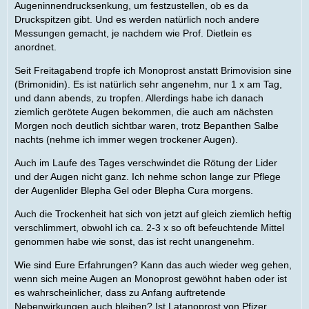
Augeninnendrucksenkung, um festzustellen, ob es da
Druckspitzen gibt. Und es werden natürlich noch andere
Messungen gemacht, je nachdem wie Prof. Dietlein es
anordnet.
Seit Freitagabend tropfe ich Monoprost anstatt Brimovision sine
(Brimonidin). Es ist natürlich sehr angenehm, nur 1 x am Tag,
und dann abends, zu tropfen. Allerdings habe ich danach
ziemlich gerötete Augen bekommen, die auch am nächsten
Morgen noch deutlich sichtbar waren, trotz Bepanthen Salbe
nachts (nehme ich immer wegen trockener Augen).
Auch im Laufe des Tages verschwindet die Rötung der Lider
und der Augen nicht ganz. Ich nehme schon lange zur Pflege
der Augenlider Blepha Gel oder Blepha Cura morgens.
Auch die Trockenheit hat sich von jetzt auf gleich ziemlich heftig
verschlimmert, obwohl ich ca. 2-3 x so oft befeuchtende Mittel
genommen habe wie sonst, das ist recht unangenehm.
Wie sind Eure Erfahrungen? Kann das auch wieder weg gehen,
wenn sich meine Augen an Monoprost gewöhnt haben oder ist
es wahrscheinlicher, dass zu Anfang auftretende
Nebenwirkungen auch bleiben? Ist Latanoprost von Pfizer