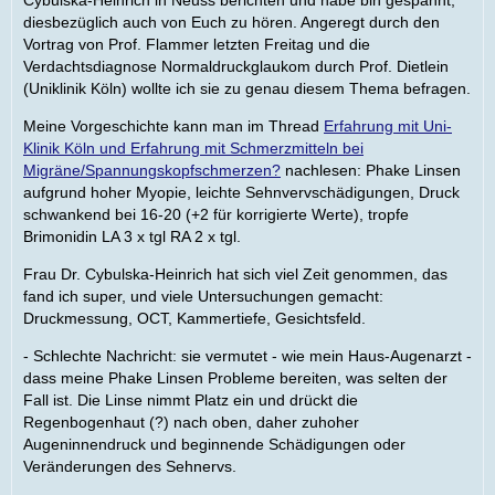
Cybulska-Heinrich in Neuss berichten und habe bin gespannt,
diesbezüglich auch von Euch zu hören. Angeregt durch den
Vortrag von Prof. Flammer letzten Freitag und die
Verdachtsdiagnose Normaldruckglaukom durch Prof. Dietlein
(Uniklinik Köln) wollte ich sie zu genau diesem Thema befragen.
Meine Vorgeschichte kann man im Thread
Erfahrung mit Uni-
Klinik Köln und Erfahrung mit Schmerzmitteln bei
Migräne/Spannungskopfschmerzen?
nachlesen: Phake Linsen
aufgrund hoher Myopie, leichte Sehnvervschädigungen, Druck
schwankend bei 16-20 (+2 für korrigierte Werte), tropfe
Brimonidin LA 3 x tgl RA 2 x tgl.
Frau Dr. Cybulska-Heinrich hat sich viel Zeit genommen, das
fand ich super, und viele Untersuchungen gemacht:
Druckmessung, OCT, Kammertiefe, Gesichtsfeld.
- Schlechte Nachricht: sie vermutet - wie mein Haus-Augenarzt -
dass meine Phake Linsen Probleme bereiten, was selten der
Fall ist. Die Linse nimmt Platz ein und drückt die
Regenbogenhaut (?) nach oben, daher zuhoher
Augeninnendruck und beginnende Schädigungen oder
Veränderungen des Sehnervs.