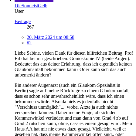
DieSonneistGelb
User
Beiträge
267
20. März 2024 um 08:58
#2
Liebe Sabine, vielen Dank für diesen hilfreichen Beitrag. Prof
Erb hat bei mir geschrieben: Gonioskopie IV (beide Augen).
Bedeutet das aus deiner Erfahrung, dass ich eigentlich keinen
Glaukomanfall bekommen kann? Oder kann sich das auch
unbemerkt ändern?
Ein anderer Augenarzt (auch ein Glaukom-Spezialist in
Berlin) sagte auf meine Rückfrage zu einem Glaukomanfall,
dass es schon sehr unwahrscheinlich wäre, dass ich einen
bekommen würde. Also da hieß es jedenfalls nicuht
"Verschluss unmöglich".... wobei Ärzte ja auch nichts
versprechen können. Daher meine Frage, ob sich der
Kammerwinkel verändert und man dann von Grad 4 zb auf
Grad 2 rutschen kann, ohne, dass es einem gesagt wird. Mein
Haus AA hat mir nie etwas dazu gesagt. Vielleicht, weil er
gesehen hat, dass meine Kammerwinkel offen sind.. oder